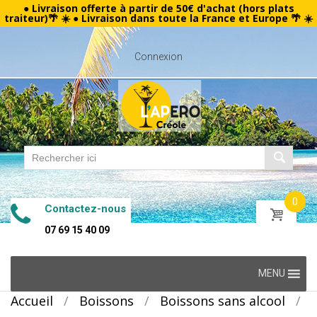
● Livraison offerte à partir de 50€ d'achat (hors plats
traiteur)🌴 ☀️ ● Livraison dans toute la France et Europe 🌴 ☀️
Connexion
0
Contactez-nous
07 69 15 40 09
Skip
MENU
to
Accueil
/
Boissons
/
Boissons sans alcool
/
content