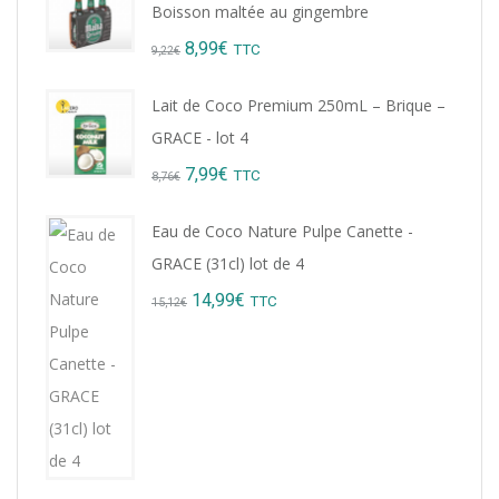
Boisson maltée au gingembre
Original
Current
8,99
€
TTC
9,22
€
price
price
Lait de Coco Premium 250mL – Brique –
was:
is:
GRACE - lot 4
9,22€.
8,99€.
Original
Current
7,99
€
TTC
8,76
€
price
price
Eau de Coco Nature Pulpe Canette -
was:
is:
GRACE (31cl) lot de 4
8,76€.
7,99€.
Original
Current
14,99
€
TTC
15,12
€
price
price
was:
is:
15,12€.
14,99€.