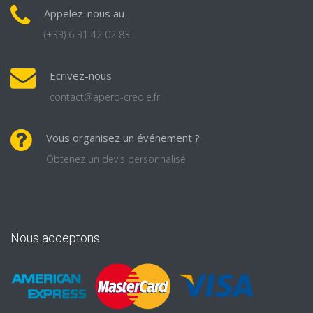
Appelez-nous au
(+33) 6 31 42 02 83
Ecrivez-nous
contact@apero-creole.fr
Vous organisez un événement ?
Obtenez un devis personnalisé
Nous acceptons