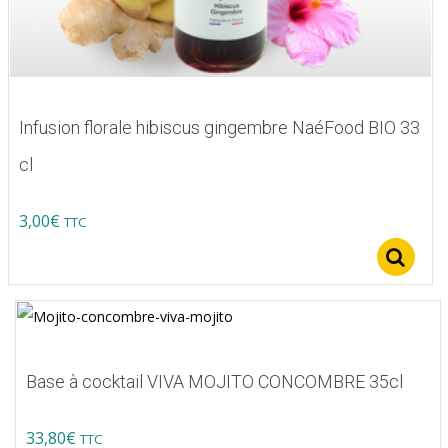
Infusion florale hibiscus gingembre NaéFood BIO 33
cl
3,00
€
TTC
S
Base à cocktail VIVA MOJITO CONCOMBRE 35cl
33,80
€
TTC