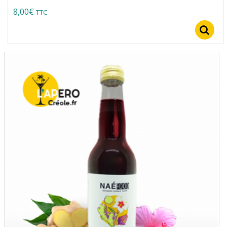
8,00
€
TTC