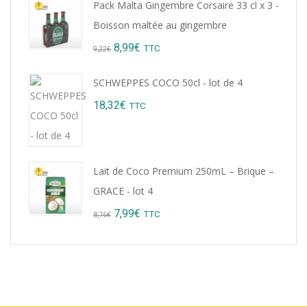
Pack Malta Gingembre Corsaire 33 cl x 3 -
Boisson maltée au gingembre
Original
Current
8,99
€
TTC
9,22
€
price
price
SCHWEPPES COCO 50cl - lot de 4
was:
is:
18,32
€
TTC
9,22€.
8,99€.
Lait de Coco Premium 250mL – Brique –
GRACE - lot 4
Original
Current
7,99
€
TTC
8,76
€
price
price
was:
is:
8,76€.
7,99€.