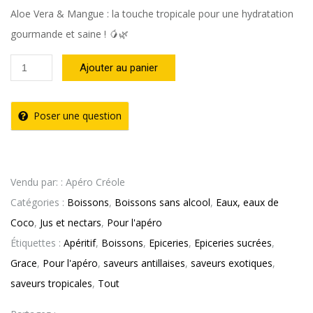
Aloe Vera & Mangue : la touche tropicale pour une hydratation
gourmande et saine ! 🥭🌿
quantité
Ajouter au panier
de
Jus
Poser une question
Aloe
Vera
Mangue-
Vendu par: : Apéro Créole
GRACE
Catégories :
Boissons
,
Boissons sans alcool
,
Eaux, eaux de
(50
Coco
,
Jus et nectars
,
Pour l'apéro
cl)
Étiquettes :
Apéritif
,
Boissons
,
Epiceries
,
Epiceries sucrées
,
Grace
,
Pour l'apéro
,
saveurs antillaises
,
saveurs exotiques
,
saveurs tropicales
,
Tout