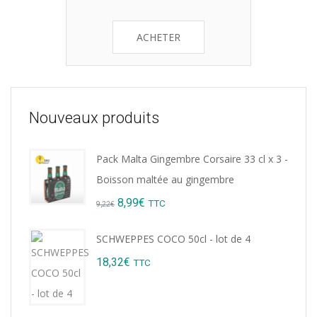
ACHETER
Nouveaux produits
Pack Malta Gingembre Corsaire 33 cl x 3 -
Boisson maltée au gingembre
Original
Current
8,99
€
TTC
9,22
€
price
price
SCHWEPPES COCO 50cl - lot de 4
was:
is:
18,32
€
TTC
9,22€.
8,99€.