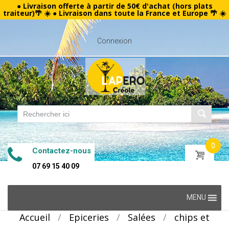
● Livraison offerte à partir de 50€ d'achat (hors plats
traiteur)🌴 ☀️ ● Livraison dans toute la France et Europe 🌴 ☀️
Connexion
0
Contactez-nous
07 69 15 40 09
Skip
MENU
to
Accueil
/
Epiceries
/
Salées
/
chips et
content