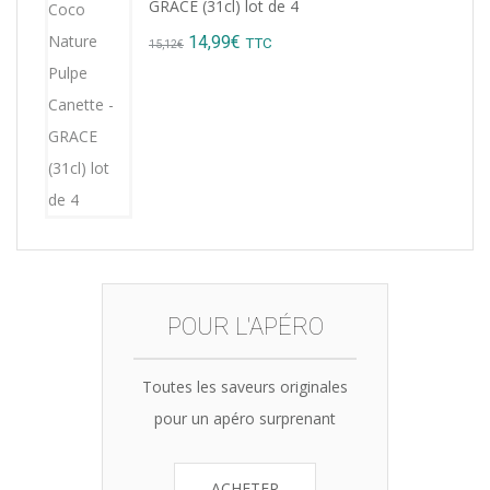
GRACE (31cl) lot de 4
8,76€.
7,99€.
Original
Current
14,99
€
TTC
15,12
€
price
price
was:
is:
15,12€.
14,99€.
POUR L'APÉRO
Toutes les saveurs originales
pour un apéro surprenant
ACHETER