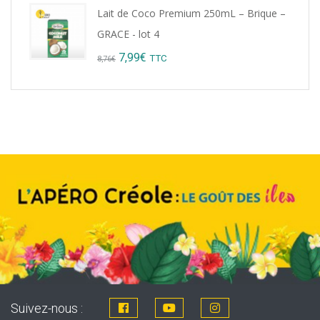
Lait de Coco Premium 250mL – Brique –
GRACE - lot 4
Original
Current
7,99
€
TTC
8,76
€
price
price
was:
is:
8,76€.
7,99€.
Suivez-nous :