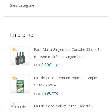
Sans catégorie
En promo !
Pack Malta Gingembre Corsaire 33 cl x 3 -
Boisson maltée au gingembre
Original
Current
8,99
€
TTC
9,22
€
price
price
Lait de Coco Premium 250mL – Brique –
was:
is:
GRACE - lot 4
9,22€.
8,99€.
Original
Current
7,99
€
TTC
8,76
€
price
price
Eau de Coco Nature Pulpe Canette -
was:
is: