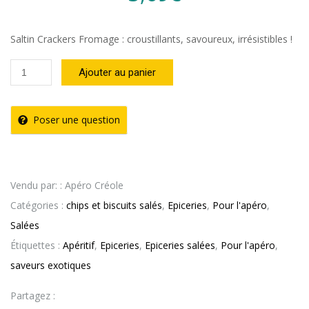
Saltin Crackers Fromage : croustillants, savoureux, irrésistibles !
quantité
Ajouter au panier
de
BISCUITS
Poser une question
SALTIN
CRACKERS
FROMAGE
Vendu par: : Apéro Créole
385g
Catégories :
chips et biscuits salés
,
Epiceries
,
Pour l'apéro
,
NOEL
Salées
Étiquettes :
Apéritif
,
Epiceries
,
Epiceries salées
,
Pour l'apéro
,
saveurs exotiques
Partagez :