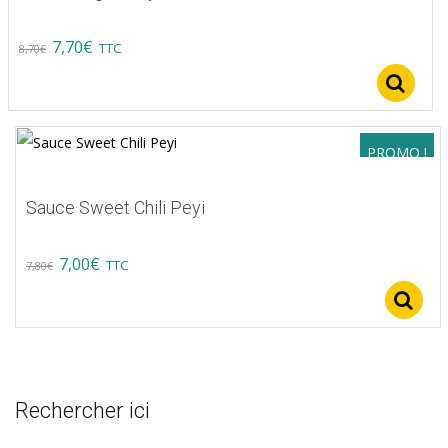
Original
Current
7,70
€
TTC
8,70
€
price
price
S
was:
is:
8,70€.
7,70€.
PROMO !
Sauce Sweet Chili Peyi
Original
Current
7,00
€
TTC
7,80
€
price
price
was:
is:
7,80€.
7,00€.
Rechercher ici