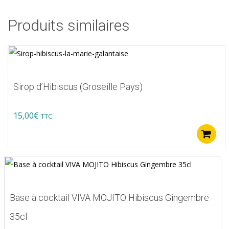
0
sur
Produits similaires
5
Sirop d’Hibiscus (Groseille Pays)
15,00
€
TTC
Base à cocktail VIVA MOJITO Hibiscus Gingembre
35cl