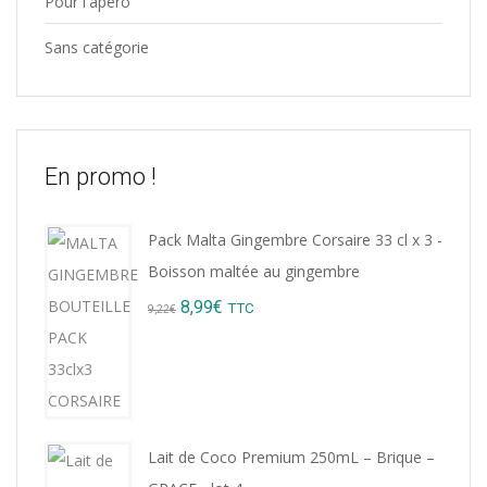
Pour l'apéro
Sans catégorie
En promo !
Pack Malta Gingembre Corsaire 33 cl x 3 -
Boisson maltée au gingembre
Original
Current
8,99
€
TTC
9,22
€
price
price
was:
is:
9,22€.
8,99€.
Lait de Coco Premium 250mL – Brique –