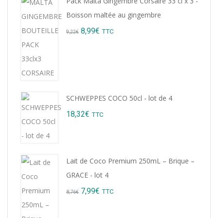
Pack Malta Gingembre Corsaire 33 cl x 3 -
Boisson maltée au gingembre
Original
Current
8,99
€
TTC
9,22
€
price
price
was:
is:
9,22€.
8,99€.
SCHWEPPES COCO 50cl - lot de 4
18,32
€
TTC
Lait de Coco Premium 250mL – Brique –
GRACE - lot 4
Original
Current
7,99
€
TTC
8,76
€
price
price