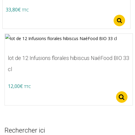
33,80
€
TTC
Ce
S
produit
a
plusieurs
variations.
lot de 12 Infusions florales hibiscus NaéFood BIO 33
Les
cl
options
peuvent
12,00
€
TTC
être
choisies
sur
la
page
Rechercher ici
du