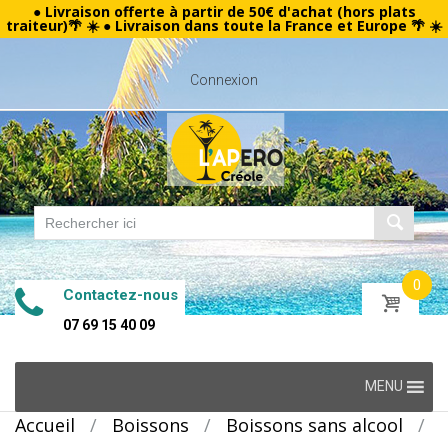
● Livraison offerte à partir de 50€ d'achat (hors plats
traiteur)🌴 ☀️ ● Livraison dans toute la France et Europe 🌴 ☀️
Connexion
0
Contactez-nous
07 69 15 40 09
Skip
MENU
to
Accueil
/
Boissons
/
Boissons sans alcool
/
content