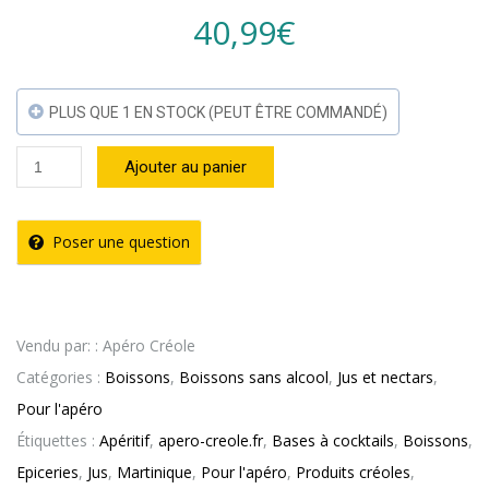
40,99
€
PLUS QUE 1 EN STOCK (PEUT ÊTRE COMMANDÉ)
quantité
Ajouter au panier
de
Nectar
Poser une question
Prune
de
Cythère
Vendu par: : Apéro Créole
–
Catégories :
Boissons
,
Boissons sans alcool
,
Jus et nectars
,
Caresse
Pour l'apéro
Antillaise
Étiquettes :
Apéritif
,
apero-creole.fr
,
Bases à cocktails
,
Boissons
,
(
Epiceries
,
Jus
,
Martinique
,
Pour l'apéro
,
Produits créoles
,
1L