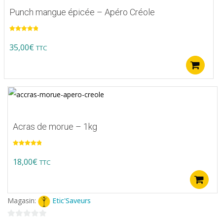
Punch mangue épicée – Apéro Créole
Note
5.00
sur 5
35,00
€
TTC
A
Acras de morue – 1kg
Note
5.00
sur 5
18,00
€
TTC
Magasin:
Etic'Saveurs