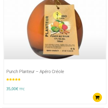
Punch Planteur – Apéro Créole
Note
5.00
sur 5
35,00
€
TTC