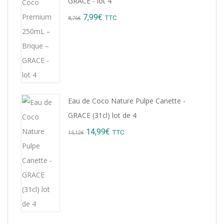
GRACE - lot 4
Original
Current
7,99
€
TTC
8,76
€
price
price
was:
is:
8,76€.
7,99€.
Eau de Coco Nature Pulpe Canette -
GRACE (31cl) lot de 4
Original
Current
14,99
€
TTC
15,12
€
price
price
was:
is:
15,12€.
14,99€.