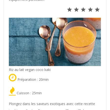
⭐
⭐
⭐
⭐
⭐
Note : 5 s
Riz au lait vegan coco kaki
Préparation : 20min
Cuisson : 25min
Plongez dans les saveurs exotiques avec cette recette