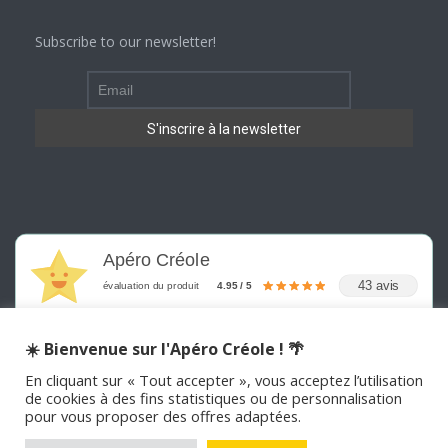
Subscribe to our newsletter!
Apéro Créole
43 avis
évaluation du produit
4.95 / 5
☀️ Bienvenue sur l'Apéro Créole ! 🌴
En cliquant sur « Tout accepter », vous acceptez l’utilisation
de cookies à des fins statistiques ou de personnalisation
pour vous proposer des offres adaptées.
©
2026
APERO CREOLE . Tous les droits sont réservés