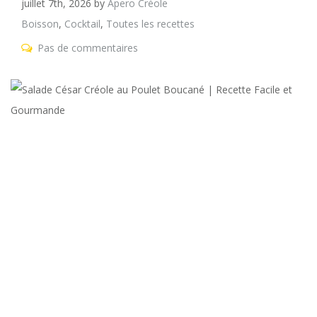
juillet 7th, 2026
by
Apero Créole
Boisson
,
Cocktail
,
Toutes les recettes
Pas de commentaires
S
C
C
a
P
B
|
R
Fa
et