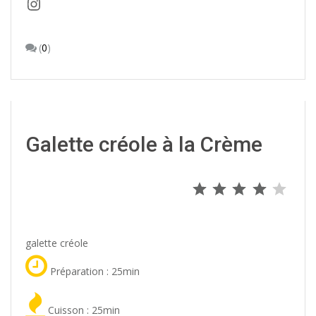
Instagram
(
0
)
Galette créole à la Crème
⭐
⭐
⭐
⭐
Note : 4 s
galette créole
Préparation : 25min
Cuisson : 25min