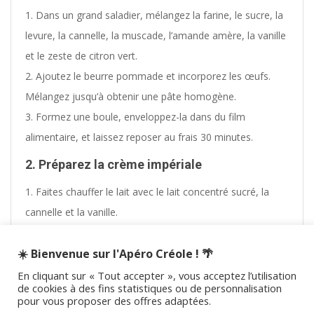
Dans un grand saladier, mélangez la farine, le sucre, la
levure, la cannelle, la muscade, l’amande amère, la vanille
et le zeste de citron vert.
Ajoutez le beurre pommade et incorporez les œufs.
Mélangez jusqu’à obtenir une pâte homogène.
Formez une boule, enveloppez-la dans du film
alimentaire, et laissez reposer au frais 30 minutes.
2. Préparez la crème impériale
Faites chauffer le lait avec le lait concentré sucré, la
cannelle et la vanille.
Dans un bol, mélangez la crème impériale en poudre
☀️ Bienvenue sur l'Apéro Créole ! 🌴
avec l’eau. Ajoutez ce mélange au lait chaud tout en
remuant.
En cliquant sur « Tout accepter », vous acceptez l’utilisation
de cookies à des fins statistiques ou de personnalisation
Faites épaissir à feu doux sans cesser de remuer.
pour vous proposer des offres adaptées.
Incorporez le rhum (facultatif) en fin de cuisson.