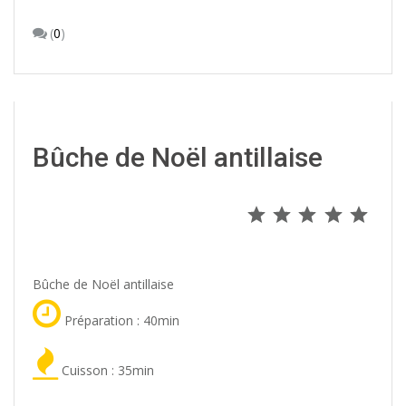
(
0
)
Bûche de Noël antillaise
⭐
⭐
⭐
⭐
⭐
Note : 5 s
Bûche de Noël antillaise
Préparation : 40min
Cuisson : 35min