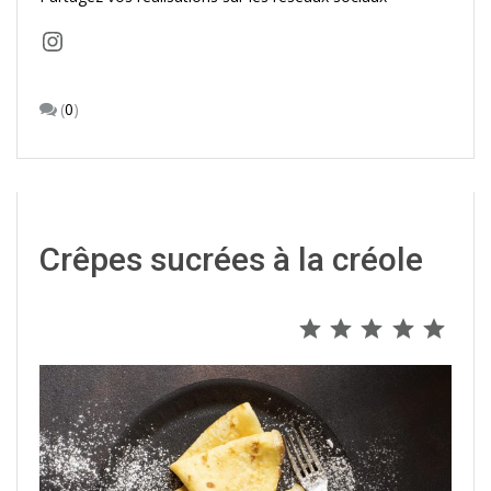
Instagram
(
0
)
Crêpes sucrées à la créole
⭐
⭐
⭐
⭐
⭐
Note : 5 s