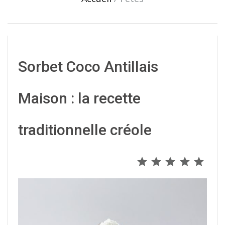
Sorbet Coco Antillais
Maison : la recette
traditionnelle créole
⭐
⭐
⭐
⭐
⭐
Note : 5 s