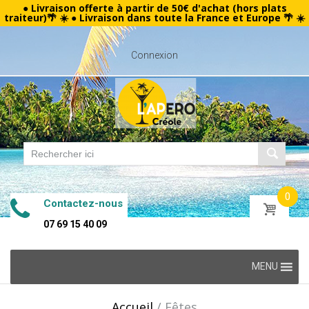
● Livraison offerte à partir de 50€ d'achat (hors plats
traiteur)🌴 ☀️ ● Livraison dans toute la France et Europe 🌴 ☀️
Connexion
0
Contactez-nous
07 69 15 40 09
Skip
MENU
to
content
Accueil
/
Fêtes