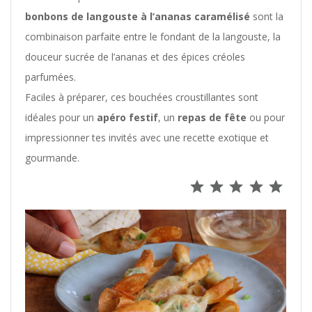
bonbons de langouste à l’ananas caramélisé
sont la
combinaison parfaite entre le fondant de la langouste, la
douceur sucrée de l’ananas et des épices créoles
parfumées.
Faciles à préparer, ces bouchées croustillantes sont
idéales pour un
apéro festif
, un
repas de fête
ou pour
impressionner tes invités avec une recette exotique et
gourmande.
⭐
⭐
⭐
⭐
⭐
Note : 5 s