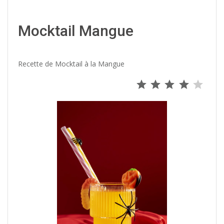
Mocktail Mangue
Recette de Mocktail à la Mangue
⭐
⭐
⭐
⭐
Note : 4 s