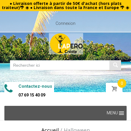
● Livraison offerte à partir de 50€ d'achat (hors plats
traiteur)🌴 ☀️ ● Livraison dans toute la France et Europe 🌴 ☀️
Connexion
0
Contactez-nous
07 69 15 40 09
Skip
MENU
to
content
Accueil
/
Halloween