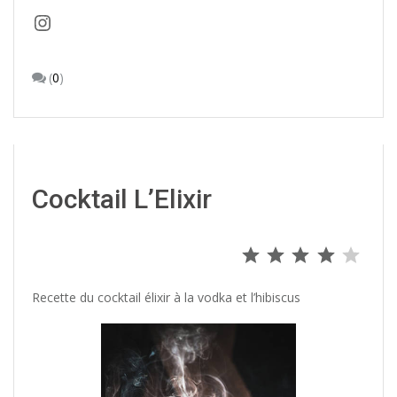
Instagram
(
0
)
Cocktail L’Elixir
⭐
⭐
⭐
⭐
Note : 4 s
Recette du cocktail élixir à la vodka et l’hibiscus