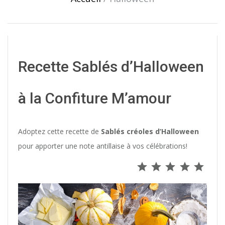
Recette Sablés d’Halloween
à la Confiture M’amour
Adoptez cette recette de
Sablés créoles d’Halloween
pour apporter une note antillaise à vos célébrations!
⭐
⭐
⭐
⭐
⭐
Note : 5 s