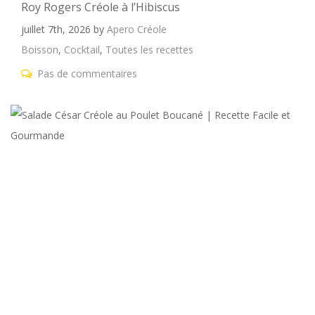
Roy Rogers Créole à l’Hibiscus
juillet 7th, 2026
by
Apero Créole
Boisson
,
Cocktail
,
Toutes les recettes
Pas de commentaires
S
C
C
a
P
B
|
R
Fa