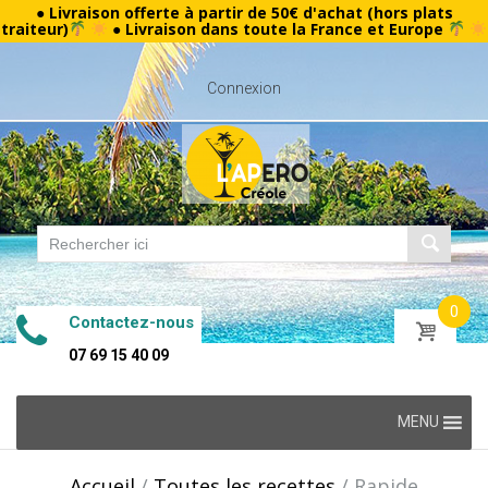
● Livraison offerte à partir de 50€ d'achat (hors plats
traiteur)
● Livraison dans toute la France et Europe
Connexion
0
Contactez-nous
07 69 15 40 09
Skip
MENU
to
content
Accueil
/
Toutes les recettes
/
Rapide