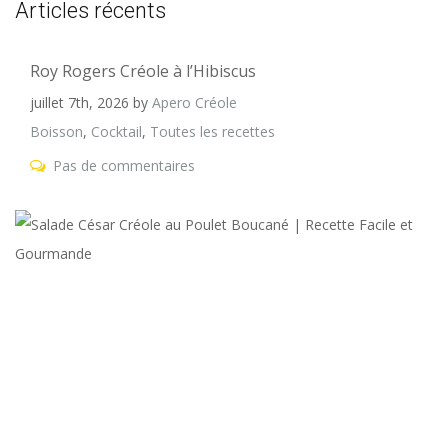
Articles récents
Roy Rogers Créole à l’Hibiscus
juillet 7th, 2026
by
Apero Créole
Boisson
,
Cocktail
,
Toutes les recettes
Pas de commentaires
S
C
C
a
P
B
|