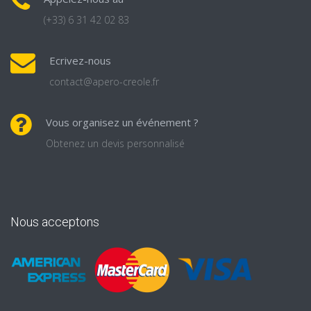
(+33) 6 31 42 02 83
Ecrivez-nous
contact@apero-creole.fr
Vous organisez un événement ?
Obtenez un devis personnalisé
Nous acceptons