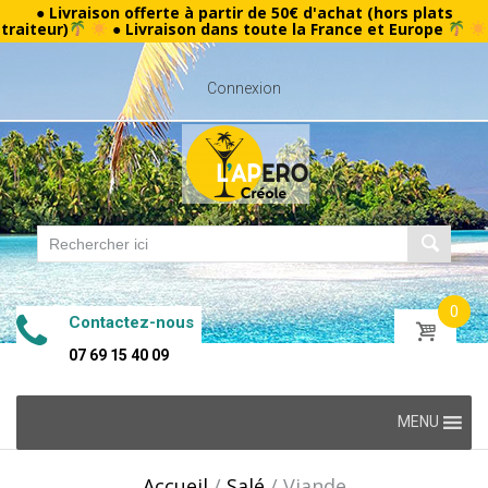
● Livraison offerte à partir de 50€ d'achat (hors plats
traiteur)
● Livraison dans toute la France et Europe
Connexion
0
Contactez-nous
07 69 15 40 09
Skip
MENU
to
content
Accueil
/
Salé
/
Viande