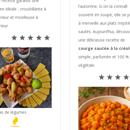
e recette garantit une
l’automne. Si on la connaît
re idéale : croustillante à
souvent en soupe, elle se p
térieur et moelleuse à
à merveille aux plats mijoté
rieur.
sautés. Aujourd’hui, découv
Note : 5 sur 5.
une délicieuse recette de
courge sautée à la créol
simple, parfumée et 100 %
végétale.
as de légumes