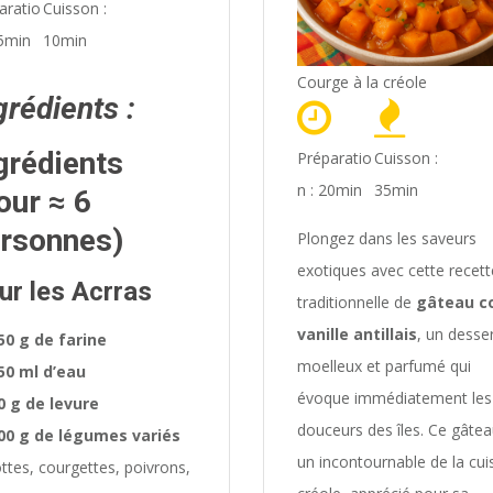
aratio
Cuisson :
25min
10min
Courge à la créole
grédients :
grédients
Préparatio
Cuisson :
n : 20min
35min
our ≈ 6
rsonnes)
Plongez dans les saveurs
exotiques avec cette recett
ur les Acrras
traditionnelle de
gâteau c
vanille antillais
, un desse
50 g de farine
moelleux et parfumé qui
50 ml d’eau
évoque immédiatement les
0 g de levure
douceurs des îles. Ce gâtea
00 g de légumes variés
un incontournable de la cui
ottes, courgettes, poivrons,