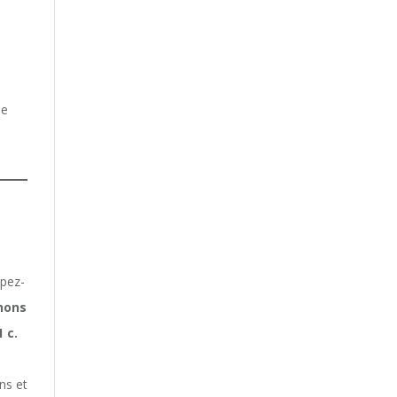
de
:
upez-
nons
1 c.
ns et