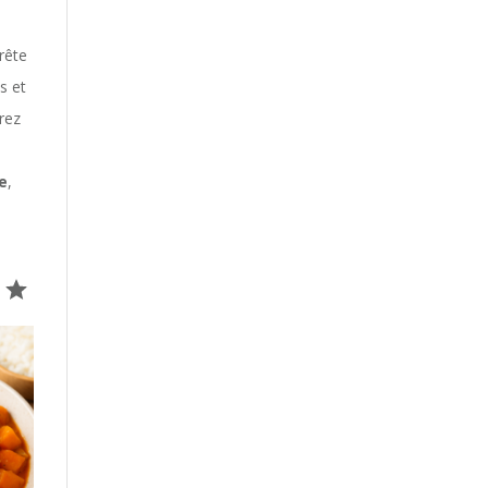
rête
s et
rez
e
,
Note : 5 sur 5.