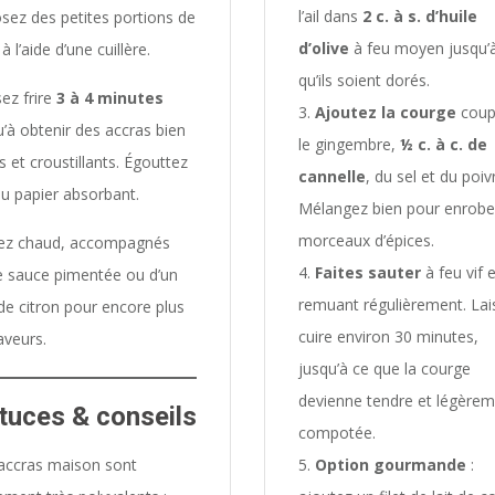
l’ail dans
2 c. à s. d’huile
sez des petites portions de
d’olive
à feu moyen jusqu’
à l’aide d’une cuillère.
qu’ils soient dorés.
sez frire
3 à 4 minutes
Ajoutez la courge
coup
u’à obtenir des accras bien
le gingembre,
½ c. à c. de
s et croustillants. Égouttez
cannelle
, du sel et du poiv
du papier absorbant.
Mélangez bien pour enrober
morceaux d’épices.
ez chaud, accompagnés
Faites sauter
à feu vif 
e sauce pimentée ou d’un
remuant régulièrement. Lai
 de citron pour encore plus
cuire environ 30 minutes,
aveurs.
jusqu’à ce que la courge
devienne tendre et légère
tuces & conseils
compotée.
accras maison sont
Option gourmande
: