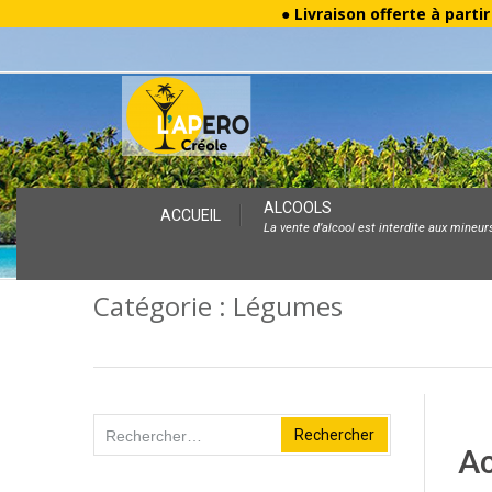
● Livraison offerte à parti
Skip
ALCOOLS
ACCUEIL
La vente d’alcool est interdite aux mineur
to
content
Catégorie :
Légumes
Rechercher :
Ac