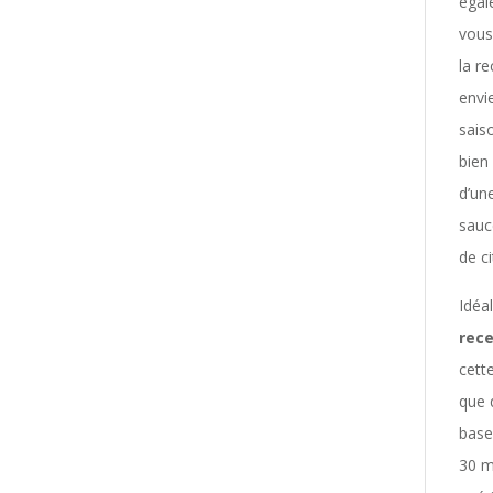
égal
vous
la r
envi
sais
bien
d’un
sauc
de ci
Idéa
rece
cett
que 
base
30 m