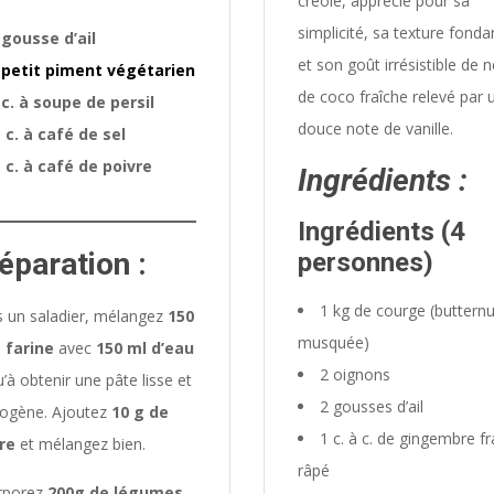
créole, apprécié pour sa
simplicité, sa texture fonda
 gousse d’ail
et son goût irrésistible de n
 petit piment végétarien
de coco fraîche relevé par 
 c. à soupe de persil
douce note de vanille.
 c. à café de sel
 c. à café de poivre
Ingrédients :
Ingrédients (4
éparation :
personnes)
1 kg de courge (buttern
 un saladier, mélangez
150
musquée)
 farine
avec
150 ml d’eau
2 oignons
u’à obtenir une pâte lisse et
2 gousses d’ail
ogène. Ajoutez
10 g de
1 c. à c. de gingembre fr
re
et mélangez bien.
râpé
rporez
200g de légumes