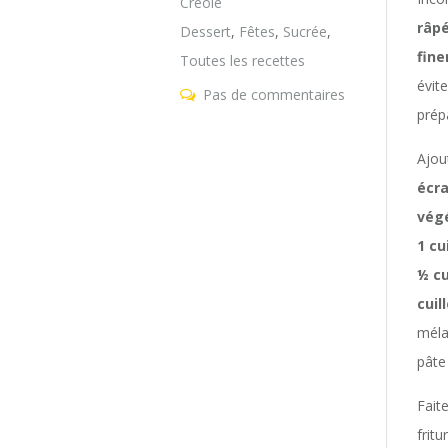
Créole
râpé
Dessert
,
Fêtes
,
Sucrée
,
fin
Toutes les recettes
évite
Pas de commentaires
prép
Ajou
écr
vég
1 cu
½ cu
cuil
méla
pâte
Faite
fritu