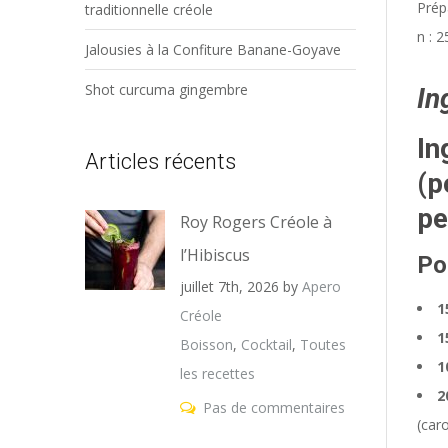
Prép
traditionnelle créole
n : 
Jalousies à la Confiture Banane-Goyave
Shot curcuma gingembre
In
In
Articles récents
(p
pe
Roy Rogers Créole à
l’Hibiscus
Po
juillet 7th, 2026
by
Apero
1
Créole
1
Boisson
,
Cocktail
,
Toutes
1
les recettes
2
Pas de commentaires
(car