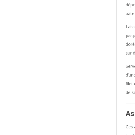
dépo
pâte 
Lais
jusq
doré
sur 
Serv
d’un
filet
de s
As
Ces 