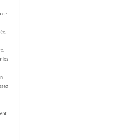
à ce
ée,
re.
 les
en
ssez
ment