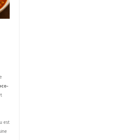
e
oco-
rt
u est
sine