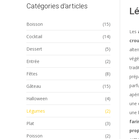
Catégories d’articles
L
Boisson
(15)
Les
Cocktail
(14)
crou
Dessert
(5)
alte
végé
Entrée
(2)
tradi
Fêtes
(8)
prép
parf
Gâteau
(15)
apéri
Halloween
(4)
une 
Légumes
(2)
une 
fari
Plat
(3)
prop
Poisson
(2)