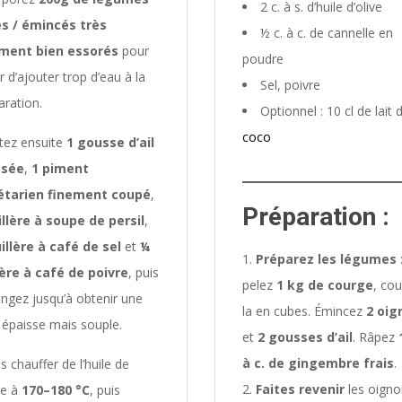
2 c. à s. d’huile d’olive
s / émincés très
½ c. à c. de cannelle en
ement bien essorés
pour
poudre
r d’ajouter trop d’eau à la
Sel, poivre
aration.
Optionnel : 10 cl de lait 
coco
tez ensuite
1 gousse d’ail
asée
,
1 piment
étarien finement coupé
,
Préparation :
illère à soupe de persil
,
illère à café de sel
et
¼
Préparez les légumes
lère à café de poivre
, puis
pelez
1 kg de courge
, co
ngez jusqu’à obtenir une
la en cubes. Émincez
2 oig
 épaisse mais souple.
et
2 gousses d’ail
. Râpez
à c. de gingembre frais
.
s chauffer de l’huile de
Faites revenir
les oigno
re à
170–180 °C
, puis