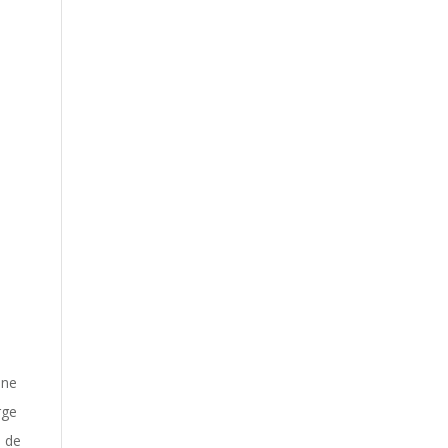
mne
rge
s de