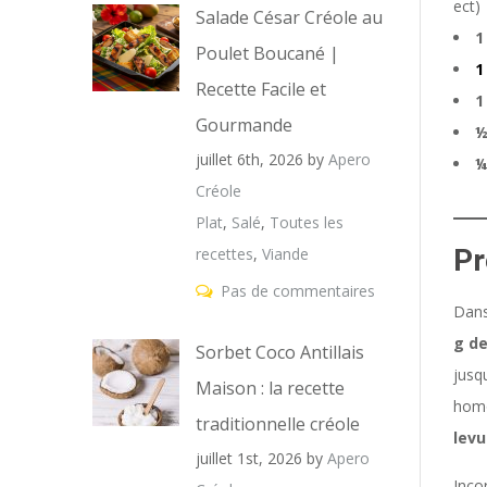
ect)
Salade César Créole au
1
Poulet Boucané |
1
Recette Facile et
1
Gourmande
½
juillet 6th, 2026
by
Apero
¼
Créole
Plat
,
Salé
,
Toutes les
Pr
recettes
,
Viande
Pas de commentaires
Dans
g de
Sorbet Coco Antillais
jusq
Maison : la recette
hom
traditionnelle créole
levu
juillet 1st, 2026
by
Apero
Inco