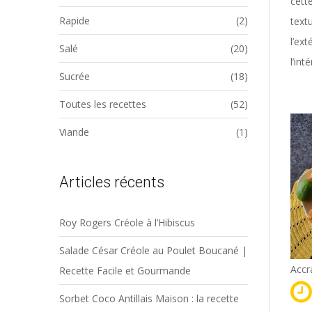
cett
Rapide
(2)
textu
l’ex
Salé
(20)
l’inté
Sucrée
(18)
Toutes les recettes
(52)
Viande
(1)
Articles récents
Roy Rogers Créole à l’Hibiscus
Salade César Créole au Poulet Boucané |
Accr
Recette Facile et Gourmande
Sorbet Coco Antillais Maison : la recette