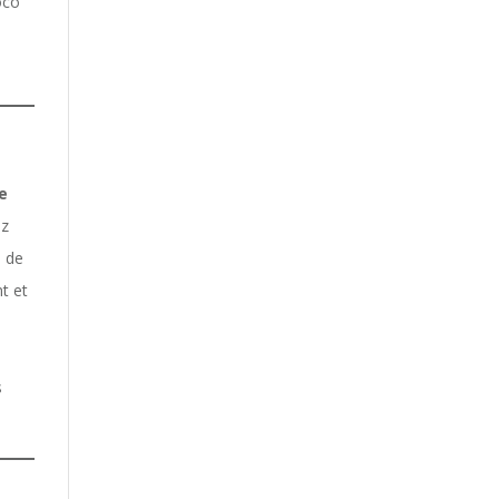
oco
e
iz
u de
nt et
n
s