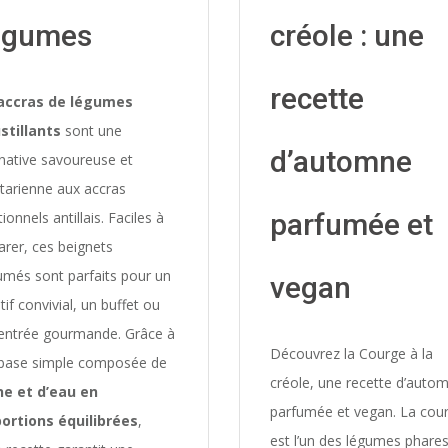
égumes
créole : une
recette
accras de légumes
stillants
sont une
d’automne
rnative savoureuse et
tarienne aux accras
parfumée et
tionnels antillais. Faciles à
arer, ces beignets
umés sont parfaits pour un
vegan
tif convivial, un buffet ou
entrée gourmande. Grâce à
Découvrez la Courge à la
base simple composée de
créole, une recette d’auto
ne et d’eau en
parfumée et vegan. La cou
ortions équilibrées
,
est l’un des légumes phare