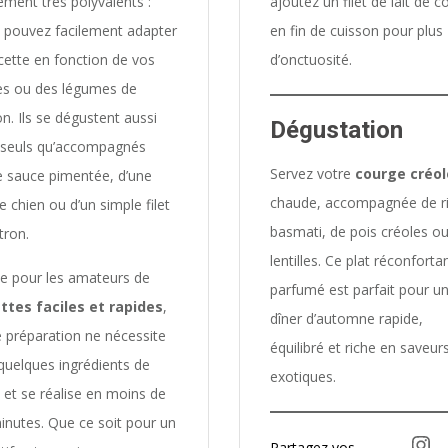
ement très polyvalents :
ajoutez un filet de lait de c
 pouvez facilement adapter
en fin de cuisson pour plus
ecette en fonction de vos
d’onctuosité.
es ou des légumes de
on. Ils se dégustent aussi
Dégustation
 seuls qu’accompagnés
Servez votre
courge créol
e sauce pimentée, d’une
chaude, accompagnée de r
e chien ou d’un simple filet
basmati, de pois créoles o
tron.
lentilles. Ce plat réconforta
le pour les amateurs de
parfumé est parfait pour u
ttes faciles et rapides
,
dîner d’automne rapide,
e préparation ne nécessite
équilibré et riche en saveur
quelques ingrédients de
exotiques.
 et se réalise en moins de
inutes. Que ce soit pour un
Instagram
Partagez vos