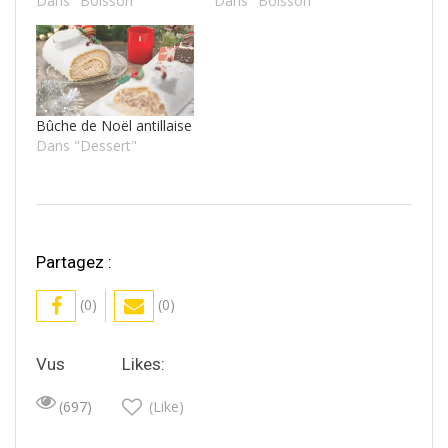
Dans "Boisson"
Dans "Boisson"
Bûche de Noël antillaise
Dans "Dessert"
Partagez :
(0)
(0)
Vus
Likes:
(697)
(Like)