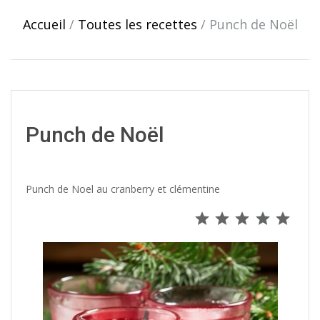
navigation
Accueil
/
Toutes les recettes
/
Punch de Noël
Punch de Noël
Punch de Noel au cranberry et clémentine
Note : 5 s