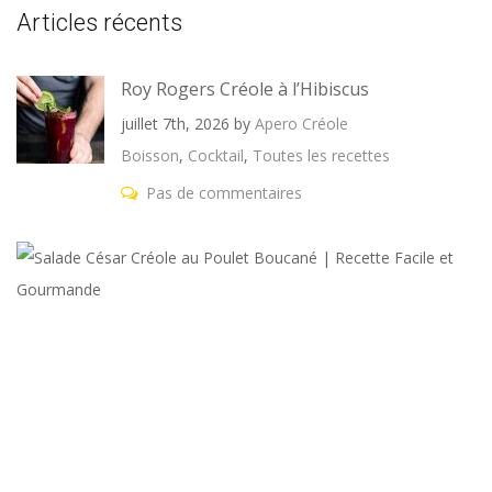
Articles récents
Roy Rogers Créole à l’Hibiscus
juillet 7th, 2026
by
Apero Créole
Boisson
,
Cocktail
,
Toutes les recettes
Pas de commentaires
S
C
C
a
P
B
|