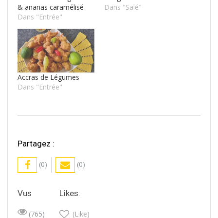
& ananas caramélisé
Dans "Salé"
Dans "Entrée"
Accras de Légumes
Dans "Entrée"
Partagez :
(0)
(0)
Vus
Likes:
(765)
(Like)