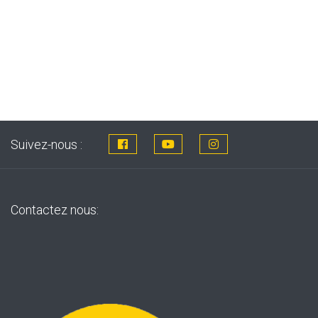
d
c
Suivez-nous :
Contactez nous: