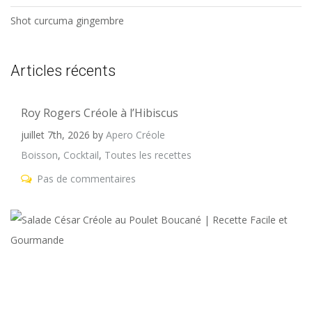
Shot curcuma gingembre
Articles récents
Roy Rogers Créole à l’Hibiscus
juillet 7th, 2026
by
Apero Créole
Boisson
,
Cocktail
,
Toutes les recettes
Pas de commentaires
S
C
C
a
P