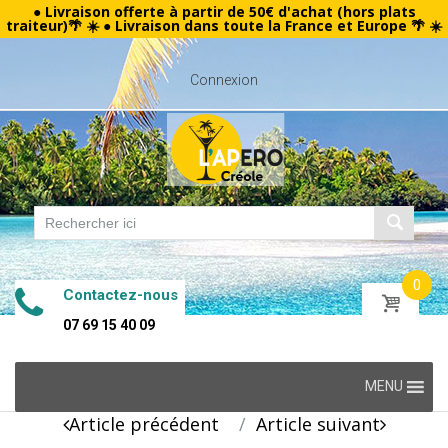
● Livraison offerte à partir de 50€ d'achat (hors plats
traiteur)🌴 ☀️ ● Livraison dans toute la France et Europe 🌴 ☀️
Connexion
0
Contactez-nous
07 69 15 40 09
Skip
MENU
to
Post
Article précédent
Article suivant
content