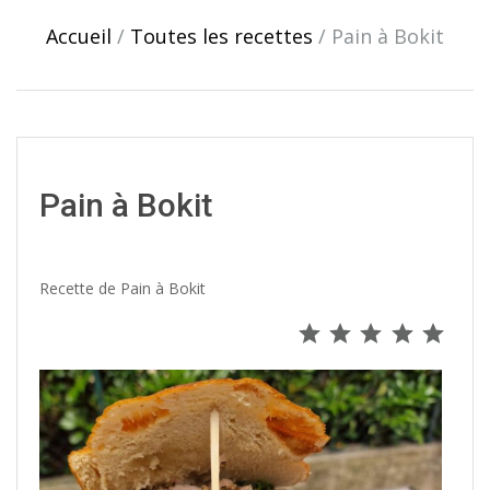
navigation
Accueil
/
Toutes les recettes
/
Pain à Bokit
Pain à Bokit
Recette de Pain à Bokit
⭐
⭐
⭐
⭐
⭐
Note : 5 s