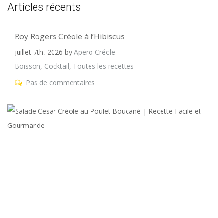
Articles récents
Roy Rogers Créole à l’Hibiscus
juillet 7th, 2026
by
Apero Créole
Boisson
,
Cocktail
,
Toutes les recettes
Pas de commentaires
S
C
C
a
P
B
|